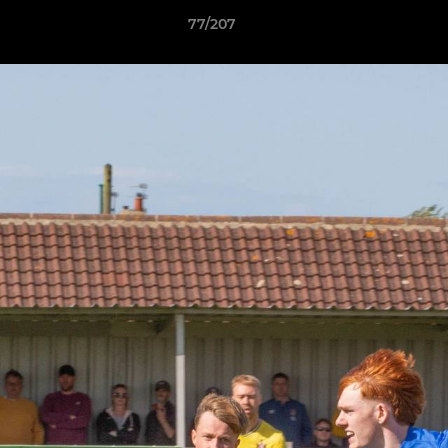
77/207